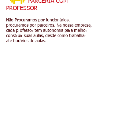
PARCERIA COM
PROFESSOR
Não Procuramos por funcionários,
procuramos por parceiros. Na nossa empresa,
cada professor tem autonomia para melhor
construir suas aulas, desde como trabalhar
até horários de aulas.
O objetivo é trabalharmos juntos,
horizontalmente para que ambos cresçam e
se ajudem.
AGENDE UMA REUNIÃO
Contate-nos
Rua Jesuino de Arruda, 1533
São Carlos, SP
13560-641
academiaperformance1991@gmail.com
Tel:
016-3372-0824
(Whatsapp Business)
Cel:
016-99793-2225
(Whatsapp)